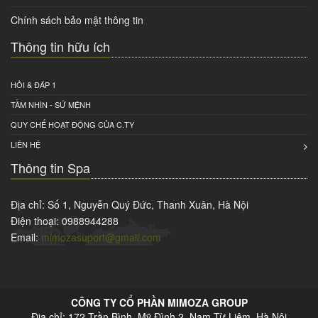
Chính sách bảo mật thông tin
Thông tin hữu ích
HỎI & ĐÁP 1
TẦM NHÌN - SỨ MỆNH
QUY CHẾ HOẠT ĐỘNG CỦA C.TY
LIÊN HỆ
Thông tin Spa
Địa chỉ: Số 1, Nguyễn Quý Đức, Thanh Xuân, Hà Nội
Điện thoại: 0988944288
Email:
mimozasuport@gmail.com
CÔNG TY CỔ PHẦN MIMOZA GROUP
Địa chỉ: 172 Trần Bình, Mỹ Đình 2, Nam Từ Liêm, Hà Nội