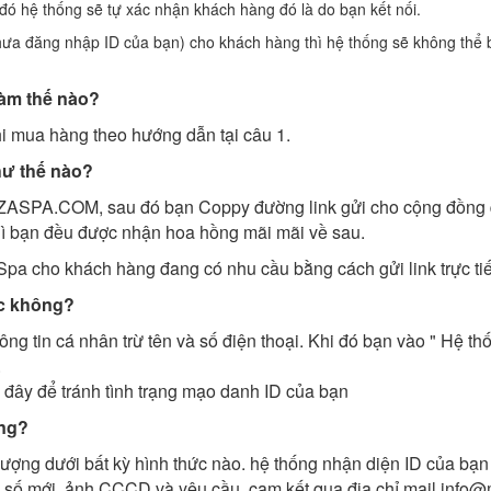
 đó hệ thống sẽ tự xác nhận khách hàng đó là do bạn kết nối.
hưa đăng nhập ID của bạn) cho khách hàng thì hệ thống sẽ không thể bi
làm thế nào?
i mua hàng theo hướng dẫn tại câu 1.
hư thế nào?
ZASPA.COM, sau đó bạn Coppy đường link gửi cho cộng đồng qu
hì bạn đều được nhận hoa hồng mãi mãi về sau.
Spa cho khách hàng đang có nhu cầu bằng cách gửi link trực ti
ợc không?
ng tin cá nhân trừ tên và số điện thoại. Khi đó bạn vào " Hệ t
.
 đây để tránh tình trạng mạo danh ID của bạn
ông?
ng dưới bất kỳ hình thức nào. hệ thống nhận diện ID của bạn 
 tin số mới, ảnh CCCD và yêu cầu, cam kết qua địa chỉ mail inf