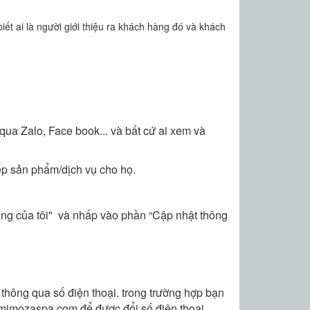
ết ai là người giới thiệu ra khách hàng đó và khách
a Zalo, Face book... và bất cứ ai xem và
ếp sản phẩm/dịch vụ cho họ.
hống của tôi" và nhấp vào phần “Cập nhật thông
thông qua số điện thoại. trong trường hợp bạn
o@mimozaspa.com để được đổi số điện thoại.